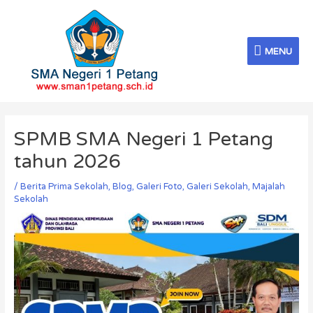
Skip
MENU
to
content
MENU
Post
navigation
SPMB SMA Negeri 1 Petang
tahun 2026
/
Berita Prima Sekolah
,
Blog
,
Galeri Foto
,
Galeri Sekolah
,
Majalah
Sekolah