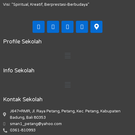
Visi: “Spiritual, Kreatif, Berprestasi-Berbudaya”
F
I
T
Y
M
a
n
i
o
a
c
s
k
u
p
e
t
t
t
-
Profile Sekolah
b
a
o
u
m
Menu
o
g
k
b
a
o
r
e
r
k
a
k
Info Sekolah
m
e
r
Menu
-
a
l
Kontak Sekolah
t
J647+RMR, Jl. Raya Petang, Petang, Kec. Petang, Kabupaten
Badung, Bali 80353
sman1_petang@yahoo.com
0361-810993