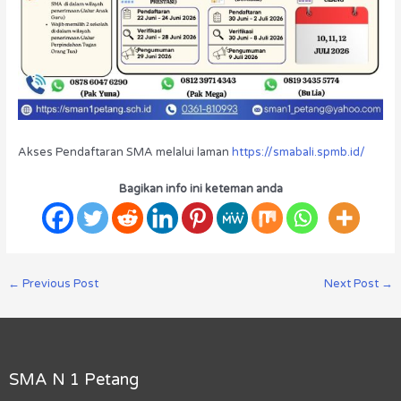
Akses Pendaftaran SMA melalui laman
https://smabali.spmb.id/
Bagikan info ini keteman anda
←
Previous Post
Next Post
→
SMA N 1 Petang