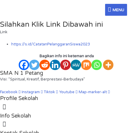
Skip
MENU
to
MENU
content
Silahkan Klik Link Dibawah ini
Link
https://s.id/CatatanPelanggaranSiswa2023
Bagikan info ini keteman anda
SMA N 1 Petang
Visi: “Spiritual, Kreatif, Berprestasi-Berbudaya”
Facebook
Instagram
Tiktok
Youtube
Map-marker-alt
Profile Sekolah
Menu
Info Sekolah
Menu