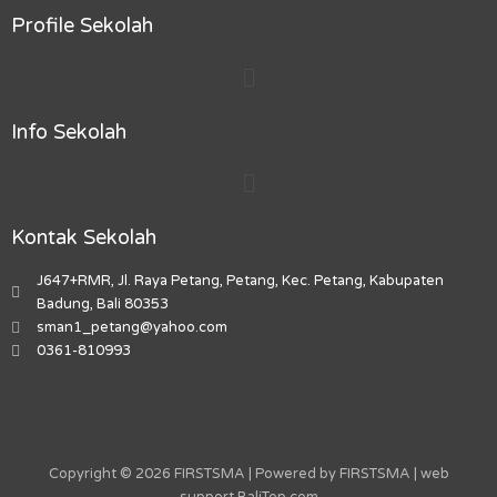
c
s
k
u
p
e
t
t
t
-
Profile Sekolah
b
a
o
u
m
Menu
o
g
k
b
a
o
r
e
r
k
a
k
Info Sekolah
m
e
r
Menu
-
a
l
Kontak Sekolah
t
J647+RMR, Jl. Raya Petang, Petang, Kec. Petang, Kabupaten
Badung, Bali 80353
sman1_petang@yahoo.com
0361-810993
Copyright © 2026 FIRSTSMA | Powered by FIRSTSMA | web