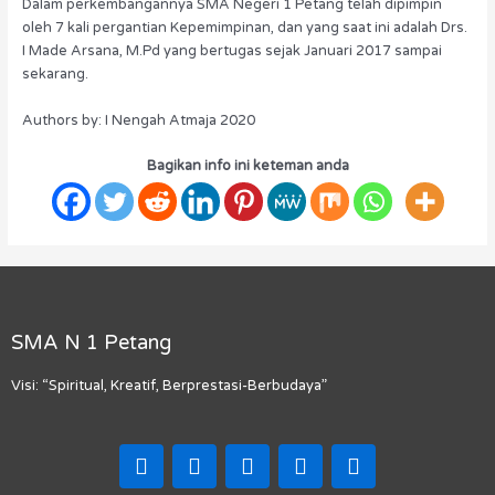
Dalam perkembangannya SMA Negeri 1 Petang telah dipimpin
oleh 7 kali pergantian Kepemimpinan, dan yang saat ini adalah Drs.
I Made Arsana, M.Pd yang bertugas sejak Januari 2017 sampai
sekarang.
Authors by: I Nengah Atmaja 2020
Bagikan info ini keteman anda
SMA N 1 Petang
Visi: “Spiritual, Kreatif, Berprestasi-Berbudaya”
F
I
T
Y
M
a
n
i
o
a