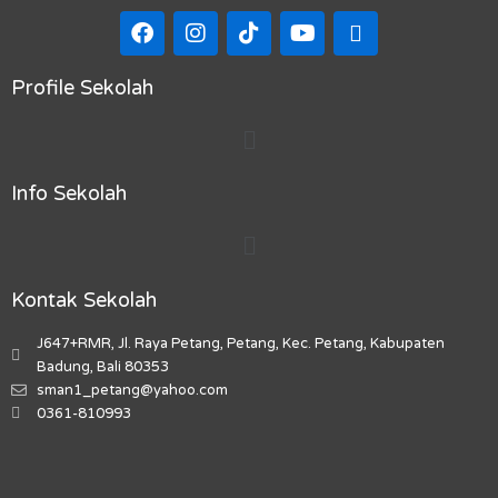
F
I
T
Y
M
a
n
i
o
a
c
s
k
u
p
e
t
t
t
-
Profile Sekolah
b
a
o
u
m
Menu
o
g
k
b
a
o
r
e
r
k
a
k
Info Sekolah
m
e
r
Menu
-
a
l
Kontak Sekolah
t
J647+RMR, Jl. Raya Petang, Petang, Kec. Petang, Kabupaten
Badung, Bali 80353
sman1_petang@yahoo.com
0361-810993