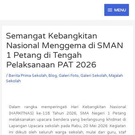
Skip
MENU
to
MENU
content
Post
navigation
Semangat Kebangkitan
Nasional Menggema di SMAN
1 Petang di Tengah
Pelaksanaan PAT 2026
/
Berita Prima Sekolah
,
Blog
,
Galeri Foto
,
Galeri Sekolah
,
Majalah
Sekolah
Dalam rangka memperingati Hari Kebangkitan Nasional
(HARKITNAS) ke-118 Tahun 2026,
SMA Negeri 1 Petang
melaksanakan upacara bendera yang berlangsung khidmat di
Lapangan Upacara sekolah pada Rabu, 20 Mei 2026. Kegiatan
ini diikuti oleh seluruh warga sekolah, mulai dari guru, staf