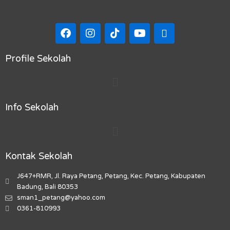
F
I
T
Y
M
a
n
i
o
a
c
s
k
u
p
e
t
t
t
-
Profile Sekolah
b
a
o
u
m
Menu
o
g
k
b
a
o
r
e
r
k
a
k
Info Sekolah
m
e
r
Menu
-
a
l
Kontak Sekolah
t
J647+RMR, Jl. Raya Petang, Petang, Kec. Petang, Kabupaten
Badung, Bali 80353
sman1_petang@yahoo.com
0361-810993