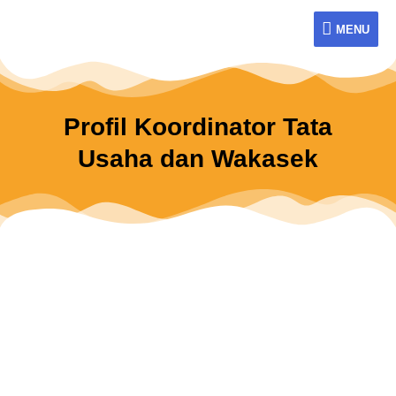
Skip
MENU
to
MENU
content
Profil Koordinator Tata
Usaha dan Wakasek