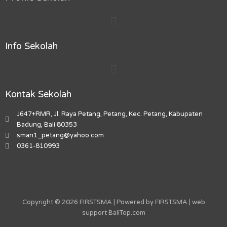
b
a
o
u
m
Menu
o
g
k
b
a
o
r
e
r
k
a
k
Info Sekolah
m
e
r
Menu
-
a
l
Kontak Sekolah
t
J647+RMR, Jl. Raya Petang, Petang, Kec. Petang, Kabupaten
Badung, Bali 80353
sman1_petang@yahoo.com
0361-810993
Copyright © 2026 FIRSTSMA | Powered by FIRSTSMA | web
support
BaliTop.com