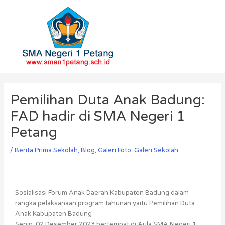
Skip
to
content
Post
navigation
Pemilihan Duta Anak Badung:
FAD hadir di SMA Negeri 1
Petang
/
Berita Prima Sekolah
,
Blog
,
Galeri Foto
,
Galeri Sekolah
Sosialisasi Forum Anak Daerah Kabupaten Badung dalam
rangka pelaksanaan program tahunan yaitu Pemilihan Duta
Anak Kabupaten Badung
Senin, 02 Desember 2023 bertempat di Aula SMA Negeri 1