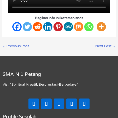
Bagikan info ini keteman anda
←
Previous Post
Next Post
→
SMA N 1 Petang
Visi: “Spiritual, Kreatif, Berprestasi-Berbudaya”
F
I
T
Y
M
a
n
i
o
a
c
s
k
u
p
e
t
t
t
-
Profile Sekolah