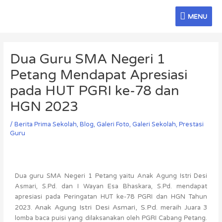
Skip
MENU
to
MENU
content
Post
navigation
Dua Guru SMA Negeri 1
Petang Mendapat Apresiasi
pada HUT PGRI ke-78 dan
HGN 2023
/
Berita Prima Sekolah
,
Blog
,
Galeri Foto
,
Galeri Sekolah
,
Prestasi
Guru
Dua guru SMA Negeri 1 Petang yaitu Anak Agung Istri Desi
Asmari, S.Pd. dan I Wayan Esa Bhaskara, S.Pd. mendapat
apresiasi pada Peringatan HUT ke-78 PGRI dan HGN Tahun
Anak Agung Istri Desi Asmari, S.Pd.
2023.
meraih Juara 3
lomba baca puisi yang dilaksanakan oleh PGRI Cabang Petang.