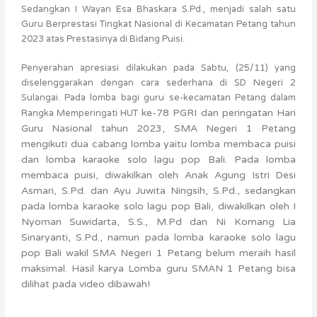
Sedangkan I Wayan Esa Bhaskara S.Pd., menjadi salah satu
Guru Berprestasi Tingkat Nasional di Kecamatan Petang tahun
2023 atas Prestasinya di Bidang Puisi.
Penyerahan apresiasi dilakukan pada Sabtu, (25/11) yang
diselenggarakan dengan cara sederhana di SD Negeri 2
Sulangai. Pada lomba bagi guru se-kecamatan Petang dalam
ke-78
PGRI dan peringatan Hari
Rangka Memperingati HUT
Guru Nasional tahun 2023, SMA Negeri 1 Petang
mengikuti dua cabang lomba yaitu lomba membaca puisi
dan lomba karaoke solo lagu pop Bali. Pada lomba
membaca puisi, diwakilkan oleh Anak Agung Istri Desi
Asmari, S.Pd. dan Ayu Juwita Ningsih, S.Pd., sedangkan
pada
lomba karaoke solo lagu pop Bali
, diwakilkan oleh I
Nyoman Suwidarta, S.S., M.Pd dan Ni Komang Lia
Sinaryanti, S.Pd., namun pada
lomba karaoke solo lagu
pop Bali
wakil SMA Negeri 1 Petang belum meraih hasil
maksimal. Hasil karya Lomba guru SMAN 1 Petang bisa
dilihat pada video dibawah!