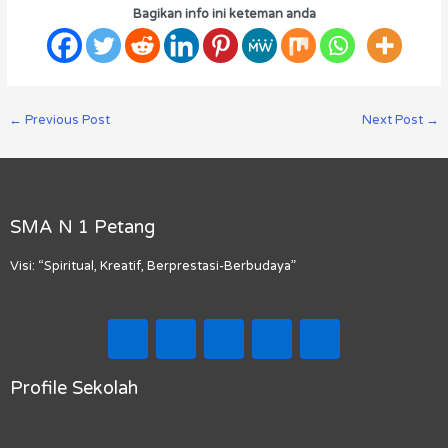
Bagikan info ini keteman anda
←
Previous Post
Next Post
→
SMA N 1 Petang
Visi: “Spiritual, Kreatif, Berprestasi-Berbudaya”
F
I
T
Y
M
a
n
i
o
a
c
s
k
u
p
e
t
t
t
-
Profile Sekolah
b
a
o
u
m
Menu
o
g
k
b
a