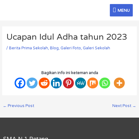
Skip
MENU
to
MENU
content
Post
navigation
Ucapan Idul Adha tahun 2023
/
Berita Prima Sekolah
,
Blog
,
Galeri Foto
,
Galeri Sekolah
Bagikan info ini keteman anda
←
Previous Post
Next Post
→
SMA N 1 Petang