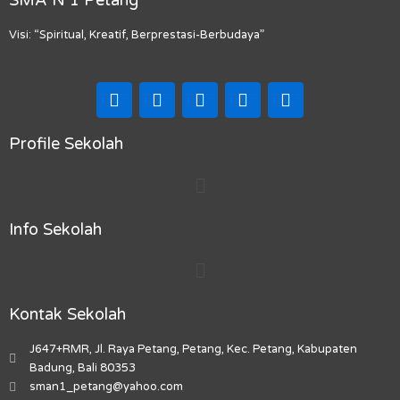
Visi: “Spiritual, Kreatif, Berprestasi-Berbudaya”
F
I
T
Y
M
a
n
i
o
a
c
s
k
u
p
e
t
t
t
-
Profile Sekolah
b
a
o
u
m
Menu
o
g
k
b
a
o
r
e
r
k
a
k
Info Sekolah
m
e
r
Menu
-
a
l
Kontak Sekolah
t
J647+RMR, Jl. Raya Petang, Petang, Kec. Petang, Kabupaten
Badung, Bali 80353
sman1_petang@yahoo.com