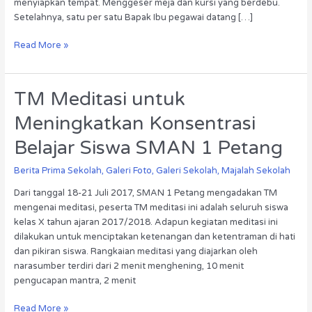
menyiapkan tempat. Menggeser meja dan kursi yang berdebu.
Setelahnya, satu per satu Bapak Ibu pegawai datang […]
Read More »
TM
TM Meditasi untuk
Meditasi
Meningkatkan Konsentrasi
untuk
Meningkatkan
Belajar Siswa SMAN 1 Petang
Konsentrasi
Belajar
Berita Prima Sekolah
,
Galeri Foto
,
Galeri Sekolah
,
Majalah Sekolah
Siswa
Dari tanggal 18-21 Juli 2017, SMAN 1 Petang mengadakan TM
SMAN
mengenai meditasi, peserta TM meditasi ini adalah seluruh siswa
1
kelas X tahun ajaran 2017/2018. Adapun kegiatan meditasi ini
Petang
dilakukan untuk menciptakan ketenangan dan ketentraman di hati
dan pikiran siswa. Rangkaian meditasi yang diajarkan oleh
narasumber terdiri dari 2 menit menghening, 10 menit
pengucapan mantra, 2 menit
Read More »