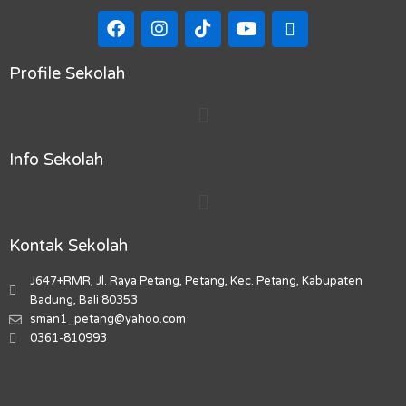
F
I
T
Y
M
a
n
i
o
a
c
s
k
u
p
e
t
t
t
-
Profile Sekolah
b
a
o
u
m
Menu
o
g
k
b
a
o
r
e
r
k
a
k
Info Sekolah
m
e
r
Menu
-
a
l
Kontak Sekolah
t
J647+RMR, Jl. Raya Petang, Petang, Kec. Petang, Kabupaten
Badung, Bali 80353
sman1_petang@yahoo.com
0361-810993