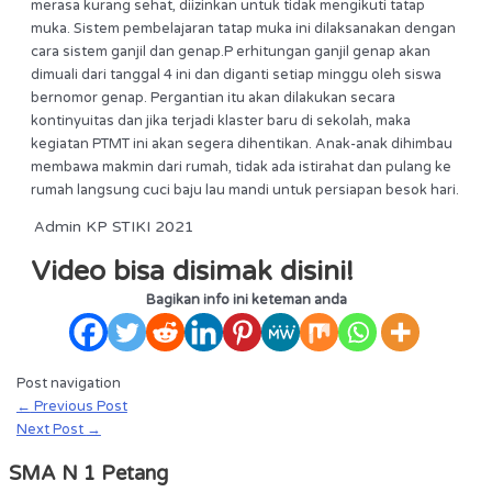
merasa kurang sehat, diizinkan untuk tidak mengikuti tatap
muka.
Sistem pembelajaran tatap muka ini dilaksanakan dengan
cara sistem ganjil dan genap.
P erhitungan ganjil genap akan
dimuali dari tanggal 4 ini dan diganti setiap minggu oleh siswa
bernomor genap.
Pergantian itu akan dilakukan secara
kontinyuitas dan jika terjadi klaster baru di sekolah, maka
kegiatan PTMT ini akan segera dihentikan.
Anak-anak dihimbau
membawa makmin dari rumah, tidak ada istirahat dan pulang ke
rumah langsung cuci baju lau mandi untuk persiapan besok hari.
dmin KP STIKI 2021
A
Video bisa disimak disini!
Bagikan info ini keteman anda
Post navigation
←
Previous Post
Next Post
→
SMA N 1 Petang