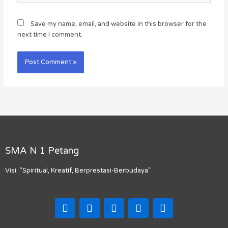
Save my name, email, and website in this browser for the
next time I comment.
SMA N 1 Petang
Visi: “Spiritual, Kreatif, Berprestasi-Berbudaya”
F
I
T
Y
M
a
n
i
o
a
c
s
k
u
p