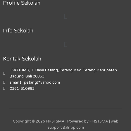
e
t
t
t
-
Profile Sekolah
b
a
o
u
m
Menu
o
g
k
b
a
o
r
e
r
k
a
k
Info Sekolah
m
e
r
Menu
-
a
l
Kontak Sekolah
t
J647+RMR, Jl. Raya Petang, Petang, Kec. Petang, Kabupaten
Badung, Bali 80353
sman1_petang@yahoo.com
0361-810993
Copyright © 2026 FIRSTSMA | Powered by FIRSTSMA | web
support
BaliTop.com