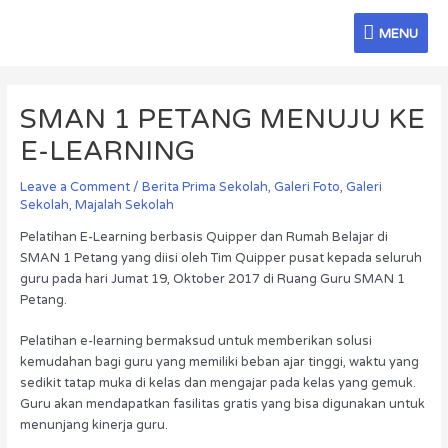
Skip
MENU
to
MENU
content
Post
navigation
SMAN 1 PETANG MENUJU KE
E-LEARNING
Leave a Comment
/
Berita Prima Sekolah
,
Galeri Foto
,
Galeri
Sekolah
,
Majalah Sekolah
Pelatihan E-Learning berbasis Quipper dan Rumah Belajar di
SMAN 1 Petang yang diisi oleh Tim Quipper pusat kepada seluruh
guru pada hari Jumat 19, Oktober 2017 di Ruang Guru SMAN 1
Petang.
Pelatihan e-learning bermaksud untuk memberikan solusi
kemudahan bagi guru yang memiliki beban ajar tinggi, waktu yang
sedikit tatap muka di kelas dan mengajar pada kelas yang gemuk.
Guru akan mendapatkan fasilitas gratis yang bisa digunakan untuk
menunjang kinerja guru.