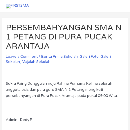
Skip
Menu
Menu
to
Post
content
navigation
PERSEMBAHYANGAN SMA N
1 PETANG DI PURA PUCAK
ARANTAJA
Leave a Comment
/
Berita Prima Sekolah
,
Galeri Foto
,
Galeri
Sekolah
,
Majalah Sekolah
Sukra Paing Dunggulan nuju Rahina Purnama Kelima,seluruh
anggota osis dan para guru SMA N 1 Petang mengikuti
persebahyangan di Pura Pucak Arantaja pada pukul 09:00 Wita.
Admin : Dedy.R