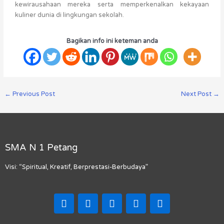
kewirausahaan mereka serta memperkenalkan kekayaan
kuliner dunia di lingkungan sekolah.
Bagikan info ini keteman anda
←
Previous Post
Next Post
→
SMA N 1 Petang
Visi: “Spiritual, Kreatif, Berprestasi-Berbudaya”
F
I
T
Y
M
a
n
i
o
a
c
s
k
u
p