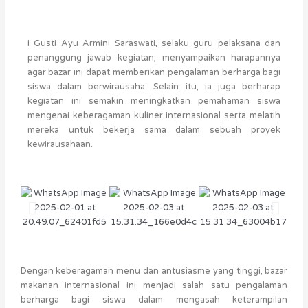
I Gusti Ayu Armini Saraswati, selaku guru pelaksana dan
penanggung jawab kegiatan, menyampaikan harapannya
agar bazar ini dapat memberikan pengalaman berharga bagi
siswa dalam berwirausaha. Selain itu, ia juga berharap
kegiatan ini semakin meningkatkan pemahaman siswa
mengenai keberagaman kuliner internasional serta melatih
mereka untuk bekerja sama dalam sebuah proyek
kewirausahaan.
Dengan keberagaman menu dan antusiasme yang tinggi, bazar
makanan internasional ini menjadi salah satu pengalaman
berharga bagi siswa dalam mengasah keterampilan