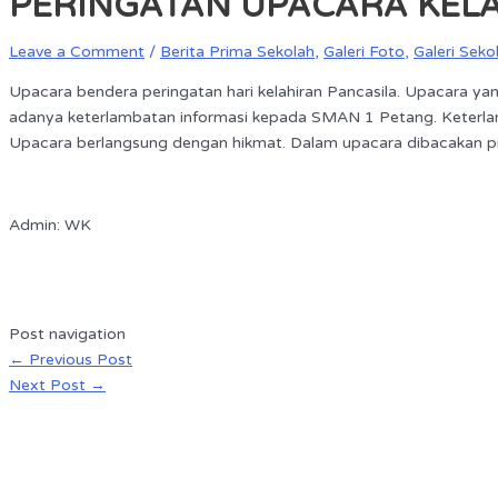
PERINGATAN UPACARA KELAH
Leave a Comment
/
Berita Prima Sekolah
,
Galeri Foto
,
Galeri Seko
Upacara bendera peringatan hari kelahiran Pancasila. Upacara yan
adanya keterlambatan informasi kepada SMAN 1 Petang. Keterlam
Upacara berlangsung dengan hikmat. Dalam upacara dibacakan p
Admin: WK
Post navigation
←
Previous Post
Next Post
→