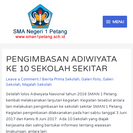
Skip
MENU
to
content
MENU
Post
navigation
PENGIMBASAN ADIWIYATA
KE 10 SEKOLAH SEKITAR
Leave a Comment
/
Berita Prima Sekolah
,
Galeri Foto
,
Galeri
Sekolah
,
Majalah Sekolah
Setelah lolos Adiwiyata Nasional tahun 2016 SMAN 1 Petang
kembali melaksanakan lanjutan kegiatan. Kegiatan tesebut antara
lain melakukan pengimbasan ke sekolah sekitar SMAN 1 Petang.
Kegiatan pengimbasan dilaksanakan pada hari sabtu tanggal 3 Juni
2017 dan Kamis 8 Juni 2017. Ada 10 Sekolah yang diajak
kerjasama dan saling bertukar informasi tentang wawasan
lingkungan, antara lain: