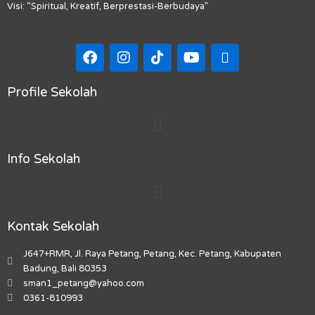
Visi: “Spiritual, Kreatif, Berprestasi-Berbudaya”
F
I
T
Y
M
a
n
i
o
a
c
s
k
u
p
e
t
t
t
-
Profile Sekolah
b
a
o
u
m
Menu
o
g
k
b
a
o
r
e
r
k
a
k
Info Sekolah
m
e
r
Menu
-
a
l
Kontak Sekolah
t
J647+RMR, Jl. Raya Petang, Petang, Kec. Petang, Kabupaten
Badung, Bali 80353
sman1_petang@yahoo.com
0361-810993