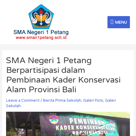
Skip
MENU
to
content
MENU
Post
navigation
SMA Negeri 1 Petang
Berpartisipasi dalam
Pembinaan Kader Konservasi
Alam Provinsi Bali
Leave a Comment
/
Berita Prima Sekolah
,
Galeri Foto
,
Galeri
Sekolah