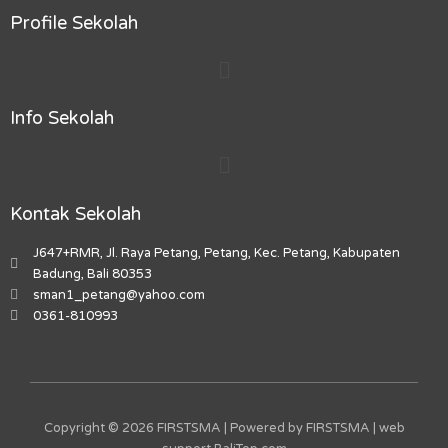
c
s
k
u
p
e
t
t
t
-
Profile Sekolah
b
a
o
u
m
Menu
o
g
k
b
a
o
r
e
r
k
a
k
Info Sekolah
m
e
r
Menu
-
a
l
Kontak Sekolah
t
J647+RMR, Jl. Raya Petang, Petang, Kec. Petang, Kabupaten
Badung, Bali 80353
sman1_petang@yahoo.com
0361-810993
Copyright © 2026 FIRSTSMA | Powered by FIRSTSMA | web