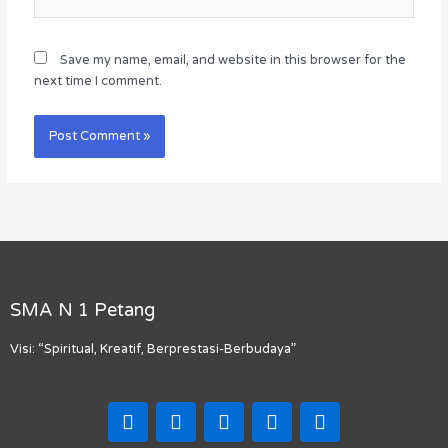
Save my name, email, and website in this browser for the
next time I comment.
SMA N 1 Petang
Visi: “Spiritual, Kreatif, Berprestasi-Berbudaya”
F
I
T
Y
M
a
n
i
o
a