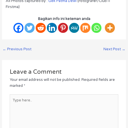
All Photos captured by :
Gek Patma Dewi
(Fotografer/Club IT
Firstma)
Bagikan info ini keteman anda
←
Previous Post
Next Post
→
Leave a Comment
Your email address will not be published.
Required fields are
marked
*
Type
here..