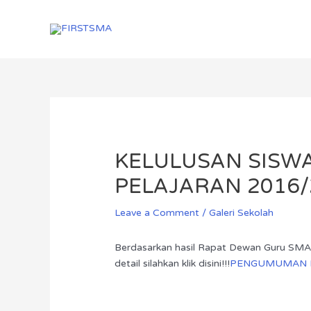
Skip
Menu
Menu
to
content
Post
navigation
KELULUSAN SISWA
PELAJARAN 2016/
Leave a Comment
/
Galeri Sekolah
Berdasarkan hasil Rapat Dewan Guru SMA N
detail silahkan klik disini!!!
PENGUMUMAN PE