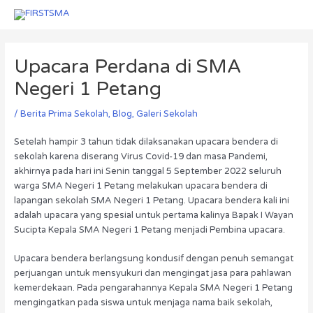
Skip
Menu
Menu
to
Post
content
navigation
Upacara Perdana di SMA
Negeri 1 Petang
/
Berita Prima Sekolah
,
Blog
,
Galeri Sekolah
Setelah hampir 3 tahun tidak dilaksanakan upacara bendera di
sekolah karena diserang Virus Covid-19 dan masa Pandemi,
akhirnya pada hari ini Senin tanggal 5 September 2022 seluruh
warga SMA Negeri 1 Petang melakukan upacara bendera di
lapangan sekolah SMA Negeri 1 Petang. Upacara bendera kali ini
adalah upacara yang spesial untuk pertama kalinya Bapak I Wayan
Sucipta Kepala SMA Negeri 1 Petang menjadi Pembina upacara.
Upacara bendera berlangsung kondusif dengan penuh semangat
perjuangan untuk mensyukuri dan mengingat jasa para pahlawan
kemerdekaan. Pada pengarahannya Kepala SMA Negeri 1 Petang
mengingatkan pada siswa untuk menjaga nama baik sekolah,