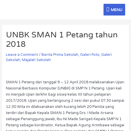
Skip
MENU
to
MENU
content
Post
navigation
UNBK SMAN 1 Petang tahun
2018
Leave a Comment
/
Berita Prima Sekolah
,
Galeri Foto
,
Galeri
Sekolah
,
Majalah Sekolah
SMAN 1 Petang dari tanggal 9 – 12 April 2018 melaksanakan Ujian
Nasional Berbasis Komputer (UNBK) di SMP N 1 Petang. Ujian kali
ini menjadi Ujian terkhir bagi siswa kelas XII tahun pelajaran
2017/2018. Ujian yang berlangsung 2 sesi dari pukul 07.30 sampai
12.30 Wita ini dilaksanakan oleh kurang lebih 20 Panitia yang
terdiri dari Bapak Kepala SMAN 1 Petang Drs. I Made Arsana
sebagai Penanggung jawab, Ibu Ni Made Serigati Kepala SMP N 1
Petang sebagai kordinator, Ketua Bapak Agung Arimbawa sebagai