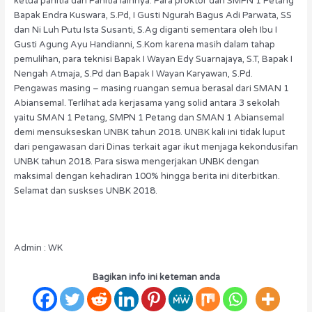
ketua panitia dan Panitia lainnya. Para proktor dari SMPN 1 Petang
Bapak Endra Kuswara, S.Pd, I Gusti Ngurah Bagus Adi Parwata, SS
dan Ni Luh Putu Ista Susanti, S.Ag diganti sementara oleh Ibu I
Gusti Agung Ayu Handianni, S.Kom karena masih dalam tahap
pemulihan, para teknisi Bapak I Wayan Edy Suarnajaya, S.T, Bapak I
Nengah Atmaja, S.Pd dan Bapak I Wayan Karyawan, S.Pd.
Pengawas masing – masing ruangan semua berasal dari SMAN 1
Abiansemal. Terlihat ada kerjasama yang solid antara 3 sekolah
yaitu SMAN 1 Petang, SMPN 1 Petang dan SMAN 1 Abiansemal
demi mensukseskan UNBK tahun 2018. UNBK kali ini tidak luput
dari pengawasan dari Dinas terkait agar ikut menjaga kekondusifan
UNBK tahun 2018. Para siswa mengerjakan UNBK dengan
maksimal dengan kehadiran 100% hingga berita ini diterbitkan.
Selamat dan suskses UNBK 2018.
Admin : WK
Bagikan info ini keteman anda