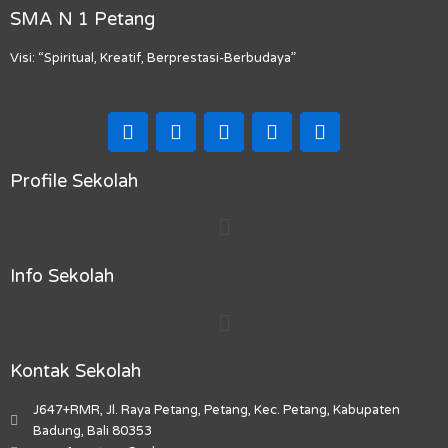
SMA N 1 Petang
Visi: “Spiritual, Kreatif, Berprestasi-Berbudaya”
F
I
T
Y
M
a
n
i
o
a
c
s
k
u
p
e
t
t
t
-
Profile Sekolah
b
a
o
u
m
Menu
o
g
k
b
a
o
r
e
r
k
a
k
Info Sekolah
m
e
r
Menu
-
a
l
Kontak Sekolah
t
J647+RMR, Jl. Raya Petang, Petang, Kec. Petang, Kabupaten
Badung, Bali 80353