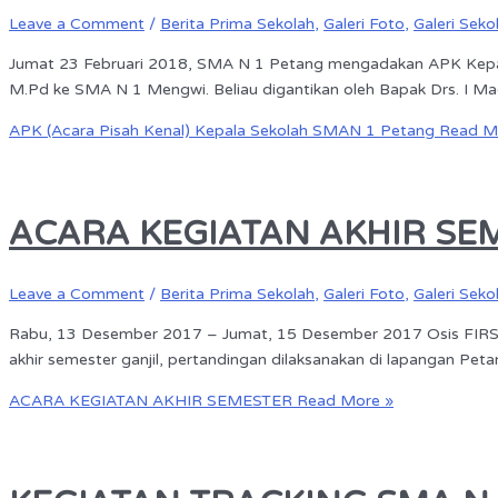
Leave a Comment
/
Berita Prima Sekolah
,
Galeri Foto
,
Galeri Seko
Jumat 23 Februari 2018, SMA N 1 Petang mengadakan APK Kepala S
M.Pd ke SMA N 1 Mengwi. Beliau digantikan oleh Bapak Drs. I M
APK (Acara Pisah Kenal) Kepala Sekolah SMAN 1 Petang
Read M
ACARA KEGIATAN AKHIR SE
Leave a Comment
/
Berita Prima Sekolah
,
Galeri Foto
,
Galeri Seko
Rabu, 13 Desember 2017 – Jumat, 15 Desember 2017 Osis FIRST
akhir semester ganjil, pertandingan dilaksanakan di lapangan Pet
ACARA KEGIATAN AKHIR SEMESTER
Read More »