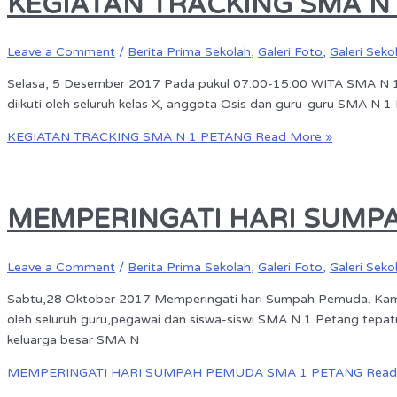
KEGIATAN TRACKING SMA N
Leave a Comment
/
Berita Prima Sekolah
,
Galeri Foto
,
Galeri Seko
Selasa, 5 Desember 2017 Pada pukul 07:00-15:00 WITA SMA N 1 P
diikuti oleh seluruh kelas X, anggota Osis dan guru-guru SMA N
KEGIATAN TRACKING SMA N 1 PETANG
Read More »
MEMPERINGATI HARI SUMP
Leave a Comment
/
Berita Prima Sekolah
,
Galeri Foto
,
Galeri Seko
Sabtu,28 Oktober 2017 Memperingati hari Sumpah Pemuda. Kami
oleh seluruh guru,pegawai dan siswa-siswi SMA N 1 Petang tepat
keluarga besar SMA N
MEMPERINGATI HARI SUMPAH PEMUDA SMA 1 PETANG
Read