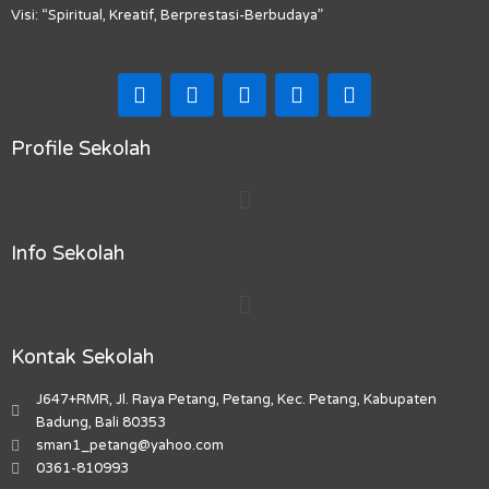
Visi: “Spiritual, Kreatif, Berprestasi-Berbudaya”
F
I
T
Y
M
a
n
i
o
a
c
s
k
u
p
e
t
t
t
-
Profile Sekolah
b
a
o
u
m
Menu
o
g
k
b
a
o
r
e
r
k
a
k
Info Sekolah
m
e
r
Menu
-
a
l
Kontak Sekolah
t
J647+RMR, Jl. Raya Petang, Petang, Kec. Petang, Kabupaten
Badung, Bali 80353
sman1_petang@yahoo.com
0361-810993