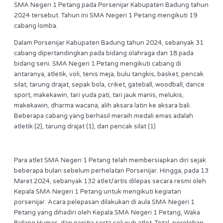
SMA Negeri 1 Petang pada Porsenijar Kabupaten Badung tahun
2024 tersebut. Tahun ini SMA Negeri 1 Petang mengikuti 19
cabang lomba.
Dalam Porsenijar Kabupaten Badung tahun 2024, sebanyak 31
cabang dipertandingkan pada bidang olahraga dan 18 pada
bidang seni. SMA Negeri 1 Petang mengikuti cabang di
antaranya, atletik, voli, tenis meja, bulu tangkis, basket, pencak
silat, tarung drajat, sepak bola, criket, gateball, woodball, dance
sport, makekawin, tari yuda pati, tari jauk manis, melukis,
makekawin, dharma wacana, alih aksara latin ke aksara bali.
Beberapa cabang yang berhasil meraih medali emas adalah
atletik (2), tarung drajat (1), dan pencak silat (1)
Para atlet SMA Negeri 1 Petang telah membersiapkan diri sejak
beberapa bulan sebelum perhelatan Porsenijar. Hingga, pada 13
Maret 2024, sebanyak 132 atlet/artis dilepas secara resmi oleh
Kepala SMA Negeri 1 Petang untuk mengikuti kegiatan
porsenijar. Acara pelepasan dilakukan di aula SMA Negeri 1
Petang yang dihadiri oleh Kepala SMA Negeri 1 Petang, Waka
Bidang Humas, dan panitia serta seluruh atlet. Total, perolehan