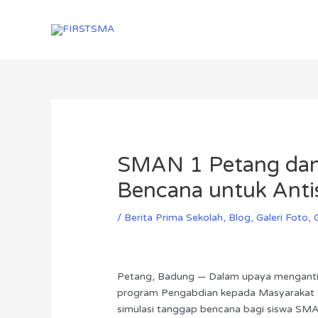
Skip
Menu
Menu
to
content
Post
navigation
SMAN 1 Petang dan P
Bencana untuk Antis
/
Berita Prima Sekolah
,
Blog
,
Galeri Foto
,
Petang, Badung — Dalam upaya mengantisipa
program Pengabdian kepada Masyarakat S
simulasi tanggap bencana bagi siswa SMA 