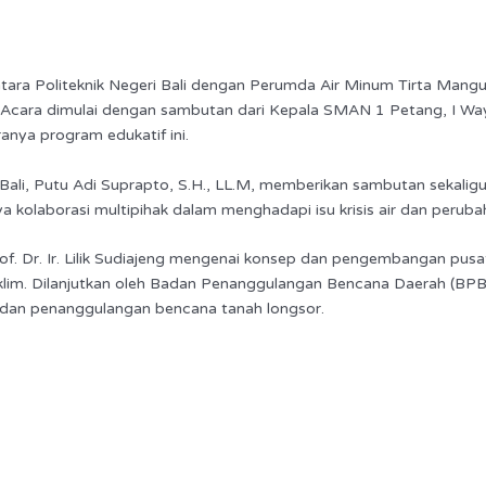
antara Politeknik Negeri Bali dengan Perumda Air Minum Tirta Ma
 Acara dimulai dengan sambutan dari Kepala SMAN 1 Petang, I Way
anya program edukatif ini.
 Bali, Putu Adi Suprapto, S.H., LL.M, memberikan sambutan sekali
kolaborasi multipihak dalam menghadapi isu krisis air dan perubah
rof. Dr. Ir. Lilik Sudiajeng mengenai konsep dan pengembangan pus
 iklim. Dilanjutkan oleh Badan Penanggulangan Bencana Daerah (
dan penanggulangan bencana tanah longsor.