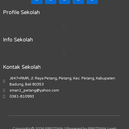
a
n
i
o
a
c
s
k
u
p
e
t
t
t
-
Profile Sekolah
b
a
o
u
m
Menu
o
g
k
b
a
o
r
e
r
k
a
k
Info Sekolah
m
e
r
Menu
-
a
l
Kontak Sekolah
t
J647+RMR, Jl. Raya Petang, Petang, Kec. Petang, Kabupaten
Badung, Bali 80353
sman1_petang@yahoo.com
0361-810993
Copyright © 2026 FIRSTSMA | Powered by FIRSTSMA | web