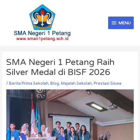
Skip
MENU
to
content
MENU
Post
navigation
SMA Negeri 1 Petang Raih
Silver Medal di BISF 2026
/
Berita Prima Sekolah
,
Blog
,
Majalah Sekolah
,
Prestasi Siswa