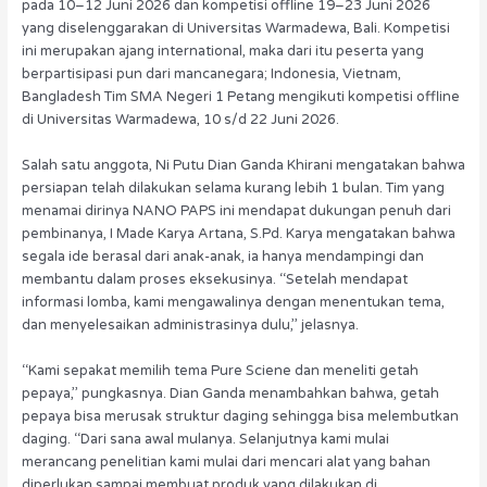
pada 10–12 Juni 2026 dan kompetisi offline 19–23 Juni 2026
yang diselenggarakan di Universitas Warmadewa, Bali. Kompetisi
ini merupakan ajang international, maka dari itu peserta yang
berpartisipasi pun dari mancanegara; Indonesia, Vietnam,
Bangladesh Tim SMA Negeri 1 Petang mengikuti kompetisi offline
di Universitas Warmadewa, 10 s/d 22 Juni 2026.
Salah satu anggota, Ni Putu Dian Ganda Khirani mengatakan bahwa
persiapan telah dilakukan selama kurang lebih 1 bulan. Tim yang
menamai dirinya NANO PAPS ini mendapat dukungan penuh dari
pembinanya, I Made Karya Artana, S.Pd. Karya mengatakan bahwa
segala ide berasal dari anak-anak, ia hanya mendampingi dan
membantu dalam proses eksekusinya. ‘‘Setelah mendapat
informasi lomba, kami mengawalinya dengan menentukan tema,
dan menyelesaikan administrasinya dulu,’’ jelasnya.
‘‘Kami sepakat memilih tema Pure Sciene dan meneliti getah
pepaya,’’ pungkasnya. Dian Ganda menambahkan bahwa, getah
pepaya bisa merusak struktur daging sehingga bisa melembutkan
daging. ‘‘Dari sana awal mulanya. Selanjutnya kami mulai
merancang penelitian kami mulai dari mencari alat yang bahan
diperlukan sampai membuat produk yang dilakukan di