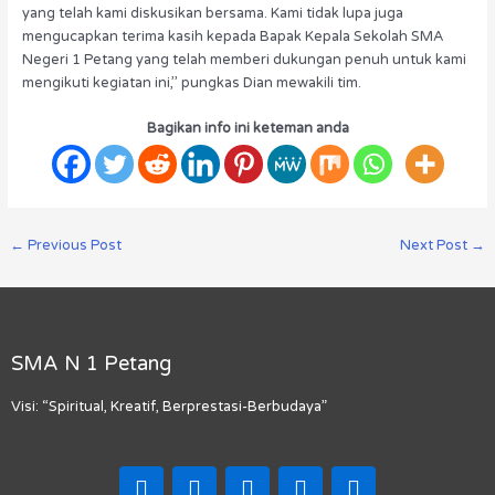
yang telah kami diskusikan bersama. Kami tidak lupa juga
mengucapkan terima kasih kepada Bapak Kepala Sekolah SMA
Negeri 1 Petang yang telah memberi dukungan penuh untuk kami
mengikuti kegiatan ini,’’ pungkas Dian mewakili tim.
Bagikan info ini keteman anda
←
Previous Post
Next Post
→
SMA N 1 Petang
Visi: “Spiritual, Kreatif, Berprestasi-Berbudaya”
F
I
T
Y
M