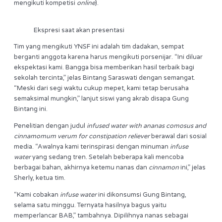
mengikuti kompetisi
online
).
Ekspresi saat akan presentasi
Tim yang mengikuti YNSF ini adalah tim dadakan, sempat
berganti anggota karena harus mengikuti porsenijar. “Ini diluar
ekspektasi kami. Bangga bisa memberikan hasil terbaik bagi
sekolah tercinta,” jelas Bintang Saraswati dengan semangat.
“Meski dari segi waktu cukup mepet, kami tetap berusaha
semaksimal mungkin,” lanjut siswi yang akrab disapa Gung
Bintang ini.
Penelitian dengan judul
infused water with ananas comosus and
cinnamomum verum for constipation reliever
berawal dari sosial
media. “Awalnya kami terinspirasi dengan minuman
infuse
water
yang sedang tren. Setelah beberapa kali mencoba
berbagai bahan, akhirnya ketemu nanas dan
cinnamon
ini,” jelas
Sherly, ketua tim.
“Kami cobakan
infuse water
ini dikonsumsi Gung Bintang,
selama satu minggu. Ternyata hasilnya bagus yaitu
memperlancar BAB,” tambahnya. Dipilihnya nanas sebagai