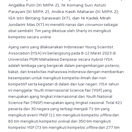
Angelika Putri (XI MIPA 2), Ni Komang Suci Astuti
Parayani (XI MIPA 2), Andira Kasih Maharan (XI MIPA 2),
IGA Istri Bintang Saraswati (X7), dan Ni Kadek Mirah
Jundarini Mas (X7)
ini meneliti nanas dan
cinnamon
sebagai
obat sembelit. Tim yang diketuai oleh Sherly ini mengikuti
kompetisi secara
online
.
Ajang sains yang dilaksanakan Indonesian Young Scientist
Association (IYSA) ini berlangsung pada 8-12 Maret 2023 di
Universitas PGRI Mahadewa Denpasar secara
hybrid
. IYSA
adalah lembaga yang bergerak dalam pengembangan potensi,
bakat, dan kreativitas mahasiswa Indonesia dengan memberikan
kesempatan untuk mengikuti kompetisi ilmiah dan non
kompetitif serta kegiatan di dalam dan luar negeri. IYSA tahun
ini menggelar Youth Internasional Science Fair (YISF) yang
merupakan ajang tingkat internasional.dan Youth National
Science Fair (YNSF) merupakan ajang tingkat nasional. Total 421
peserta dari 30 negara yang terbagi menjadi 71 tim yang
mengikuti event YNSF (11 tim mengikuti kompetisi
offline
dan
60 tim mengikuti kompetisi
online
) dan 350 tim mengikuti
kompetisi YISF (73 tim mengikuti kompetisi
offline
dan 277 tim