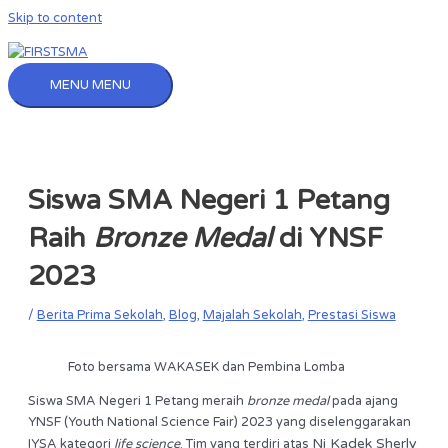
Skip to content
MENU
MENU
Siswa SMA Negeri 1 Petang
Raih
Bronze Medal
di YNSF
2023
/
Berita Prima Sekolah
,
Blog
,
Majalah Sekolah
,
Prestasi Siswa
Foto bersama WAKASEK dan Pembina Lomba
Siswa SMA Negeri 1 Petang meraih
bronze medal
pada ajang
YNSF (Youth National Science Fair) 2023 yang diselenggarakan
Ni Kadek Sherly
IYSA kategori
life science
. Tim yang terdiri atas