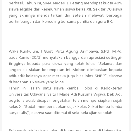
berhasil. Tahun ini, SMA Negeri 1 Petang mendapat kuota 40%
siswa eligible dari keseluruhan siswa kelas XII. Sekitar 70 siswa
yang akhirnya mendaftarkan diri setelah melewati berbagai
pertimbangan dan konseling bersama panitia dan guru BK.
Waka Kurikulum, I Gusti Putu Agung Arimbawa, S.Pd., M.Pd.
pada Kamis (20/3) menyatakan bangga dan apresiasi setinggi-
tingginya kepada para siswa yang telah lolos. “Selamat dan
jangan sia-siakan kesempatan ini. Mohon diimbaskan kepada
adik-adik kelasnya agar mereka juga bisa lolos SNBP,” jelasnya
di hadapan 16 siswa yang lolos.
Tahun ini, salah satu siswa kembali lolos di Kedokteran
Universitas Udayana, yaitu I Made Adi Kusuma Wijaya. Dek Adi,
begitu ia akrab disapa mengatakan telah mempersiapkan sejak
kelas X. “Sudah mempersiapkan sejak kelas X ikut lomba-lomba
karya tulis,” jelasnya saat ditemui di sela-sela ujian sekolah.
Sebanyak tujuh siswa lolos di beberapa jurusan di Universitas