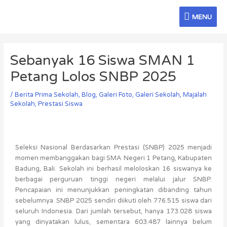
Skip
MENU
to
MENU
content
Post
navigation
Sebanyak 16 Siswa SMAN 1
Petang Lolos SNBP 2025
/
Berita Prima Sekolah
,
Blog
,
Galeri Foto
,
Galeri Sekolah
,
Majalah
Sekolah
,
Prestasi Siswa
Seleksi Nasional Berdasarkan Prestasi (SNBP) 2025 menjadi
momen membanggakan bagi SMA Negeri 1 Petang, Kabupaten
Badung, Bali. Sekolah ini berhasil meloloskan 16 siswanya ke
berbagai perguruan tinggi negeri melalui jalur SNBP.
Pencapaian ini menunjukkan peningkatan dibanding tahun
sebelumnya. SNBP 2025 sendiri diikuti oleh 776.515 siswa dari
seluruh Indonesia. Dari jumlah tersebut, hanya 173.028 siswa
yang dinyatakan lulus, sementara 603.487 lainnya belum