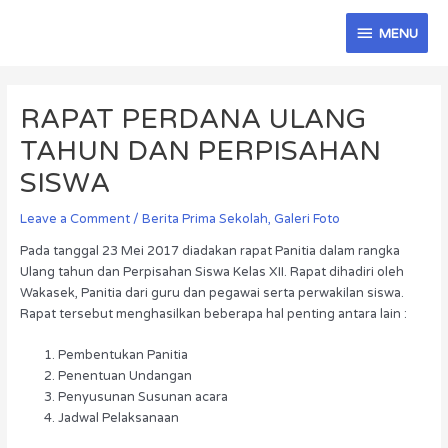
Skip
MENU
to
MENU
content
Post
navigation
RAPAT PERDANA ULANG
TAHUN DAN PERPISAHAN
SISWA
Leave a Comment
/
Berita Prima Sekolah
,
Galeri Foto
Pada tanggal 23 Mei 2017 diadakan rapat Panitia dalam rangka
Ulang tahun dan Perpisahan Siswa Kelas XII. Rapat dihadiri oleh
Wakasek, Panitia dari guru dan pegawai serta perwakilan siswa.
Rapat tersebut menghasilkan beberapa hal penting antara lain :
Pembentukan Panitia
Penentuan Undangan
Penyusunan Susunan acara
Jadwal Pelaksanaan