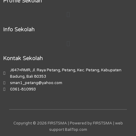
e
t
t
t
-
Profile Sekolah
b
a
o
u
m
Menu
o
g
k
b
a
o
r
e
r
k
a
k
Info Sekolah
m
e
r
Menu
-
a
l
Kontak Sekolah
t
J647+RMR, Jl. Raya Petang, Petang, Kec. Petang, Kabupaten
Badung, Bali 80353
sman1_petang@yahoo.com
0361-810993
Copyright © 2026 FIRSTSMA | Powered by FIRSTSMA | web
support
BaliTop.com