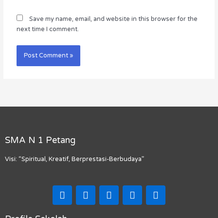
Save my name, email, and website in this browser for the
next time I comment.
SMA N 1 Petang
Visi: “Spiritual, Kreatif, Berprestasi-Berbudaya”
F
I
T
Y
M
a
n
i
o
a
c
s
k
u
p