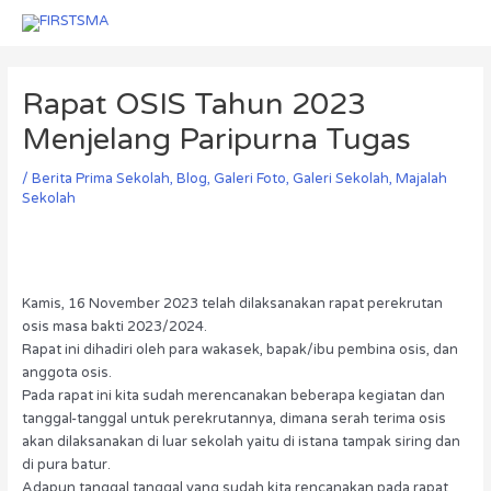
Skip
Menu
Menu
to
Post
content
navigation
Rapat OSIS Tahun 2023
Menjelang Paripurna Tugas
/
Berita Prima Sekolah
,
Blog
,
Galeri Foto
,
Galeri Sekolah
,
Majalah
Sekolah
Kamis, 16 November 2023 telah dilaksanakan rapat perekrutan
osis masa bakti 2023/2024.
Rapat ini dihadiri oleh para wakasek, bapak/ibu pembina osis, dan
anggota osis.
Pada rapat ini kita sudah merencanakan beberapa kegiatan dan
tanggal-tanggal untuk perekrutannya, dimana serah terima osis
akan dilaksanakan di luar sekolah yaitu di istana tampak siring dan
di pura batur.
Adapun tanggal tanggal yang sudah kita rencanakan pada rapat