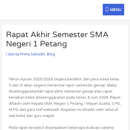
Skip
MENU
to
MENU
content
Post
navigation
Rapat Akhir Semester SMA
Negeri 1 Petang
/
Berita Prima Sekolah
,
Blog
Tahun Ajaran 2025/2026 segera berakhir dan para siswa kelas
X dan XI akan segera menerima rapor semester genap. Maka,
diselenggarakanlah rapat akhir semester genap atau rapat
kenaikan kelas diselenggarakan pada Senin, 8 Juni 2026. Rapat
dihadiri oleh Kepala SMA Negeri 1 Petang, I Wayan Sutika, S.Pd.,
M.Pd. dan para staf wakasek. Kegiatan ini dihadiri oleh seluruh
wali kelas dan guru mapel.
Pada rapat tersebut disampaikan beberapa evaluasi selama