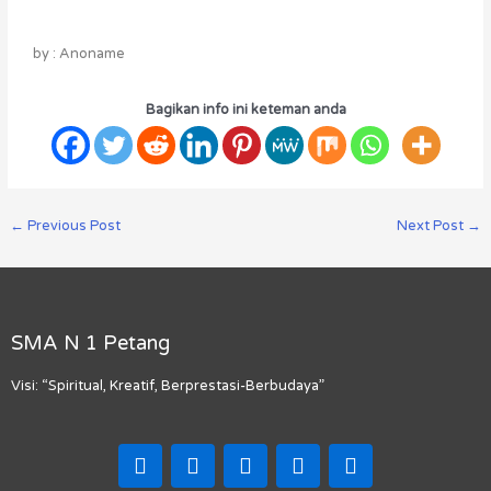
by : Anoname
Bagikan info ini keteman anda
←
Previous Post
Next Post
→
SMA N 1 Petang
Visi: “Spiritual, Kreatif, Berprestasi-Berbudaya”
F
I
T
Y
M
a
n
i
o
a