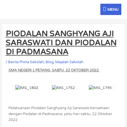
Skip
MENU
to
MENU
content
Post
navigation
PIODALAN SANGHYANG AJI
SARASWATI DAN PIODALAN
DI PADMASANA
/
Berita Prima Sekolah
,
Blog
,
Majalah Sekolah
SMA NEGERI 1 PETANG, SABTU, 22 OKTOBER 2022.
Pelaksanaan Piodalan Sanghyang Aji Saraswati bersamaan
dengan Piodalan di Padmasana; yaitu hari sabtu, 22 Oktober
2022