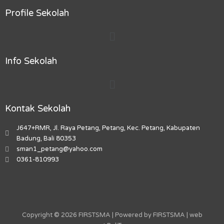
c
s
k
u
p
e
t
t
t
-
Profile Sekolah
b
a
o
u
m
Menu
o
g
k
b
a
o
r
e
r
k
a
k
Info Sekolah
m
e
r
Menu
-
a
l
Kontak Sekolah
t
J647+RMR, Jl. Raya Petang, Petang, Kec. Petang, Kabupaten
Badung, Bali 80353
sman1_petang@yahoo.com
0361-810993
Copyright © 2026 FIRSTSMA | Powered by FIRSTSMA | web