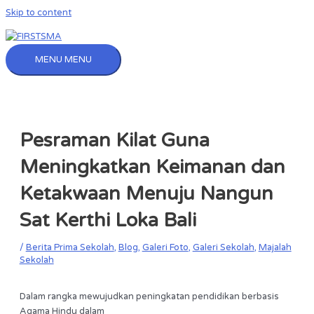
Skip to content
MENU
MENU
Pesraman Kilat Guna
Meningkatkan Keimanan dan
Ketakwaan Menuju Nangun
Sat Kerthi Loka Bali
/
Berita Prima Sekolah
,
Blog
,
Galeri Foto
,
Galeri Sekolah
,
Majalah
Sekolah
Dalam rangka mewujudkan peningkatan pendidikan berbasis
Agama Hindu dalam