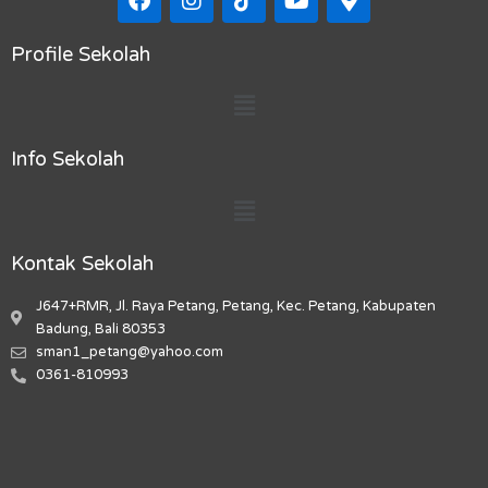
a
n
i
o
a
c
s
k
u
p
e
t
t
t
-
Profile Sekolah
b
a
o
u
m
Menu
o
g
k
b
a
o
r
e
r
k
a
k
Info Sekolah
m
e
r
Menu
-
a
l
Kontak Sekolah
t
J647+RMR, Jl. Raya Petang, Petang, Kec. Petang, Kabupaten
Badung, Bali 80353
sman1_petang@yahoo.com
0361-810993