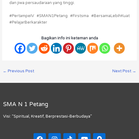
dan jiwa persaudaraan yang tinggi.
#PertampeIV #SMAN1Petang #Firstsma #BersamaLebihKuat
#PelajarBerkarakter
Bagikan info ini keteman anda
←
Previous Post
Next Post
→
SMA N 1 Petang
Visi: “Spiritual, Kreatif, Berprestasi-Berbudaya”
F
I
T
Y
M