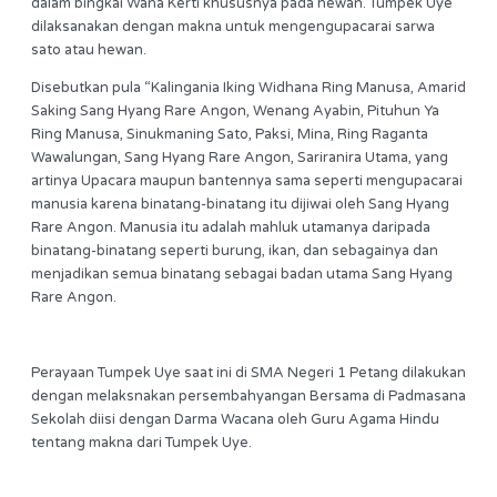
dalam bingkai Wana Kerti khususnya pada hewan. Tumpek Uye
dilaksanakan dengan makna untuk mengengupacarai sarwa
sato atau hewan.
Disebutkan pula “Kalingania Iking Widhana Ring Manusa, Amarid
Saking Sang Hyang Rare Angon, Wenang Ayabin, Pituhun Ya
Ring Manusa, Sinukmaning Sato, Paksi, Mina, Ring Raganta
Wawalungan, Sang Hyang Rare Angon, Sariranira Utama, yang
artinya Upacara maupun bantennya sama seperti mengupacarai
manusia karena binatang-binatang itu dijiwai oleh Sang Hyang
Rare Angon. Manusia itu adalah mahluk utamanya daripada
binatang-binatang seperti burung, ikan, dan sebagainya dan
menjadikan semua binatang sebagai badan utama Sang Hyang
Rare Angon.
Perayaan Tumpek Uye saat ini di SMA Negeri 1 Petang dilakukan
dengan melaksnakan persembahyangan Bersama di Padmasana
Sekolah diisi dengan Darma Wacana oleh Guru Agama Hindu
tentang makna dari Tumpek Uye.