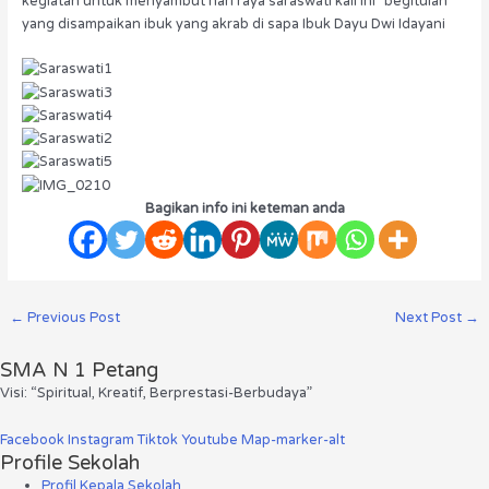
kegiatan untuk menyambut hari raya saraswati kali ini” begitulah
yang disampaikan ibuk yang akrab di sapa Ibuk Dayu Dwi Idayani
Bagikan info ini keteman anda
←
Previous Post
Next Post
→
SMA N 1 Petang
Visi: “Spiritual, Kreatif, Berprestasi-Berbudaya”
Facebook
Instagram
Tiktok
Youtube
Map-marker-alt
Profile Sekolah
Profil Kepala Sekolah