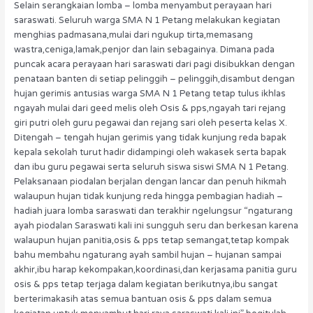
Selain serangkaian lomba – lomba menyambut perayaan hari
saraswati. Seluruh warga SMA N 1 Petang melakukan kegiatan
menghias padmasana,mulai dari ngukup tirta,memasang
wastra,ceniga,lamak,penjor dan lain sebagainya. Dimana pada
puncak acara perayaan hari saraswati dari pagi disibukkan dengan
penataan banten di setiap pelinggih – pelinggih,disambut dengan
hujan gerimis antusias warga SMA N 1 Petang tetap tulus ikhlas
ngayah mulai dari geed melis oleh Osis & pps,ngayah tari rejang
giri putri oleh guru pegawai dan rejang sari oleh peserta kelas X.
Ditengah – tengah hujan gerimis yang tidak kunjung reda bapak
kepala sekolah turut hadir didampingi oleh wakasek serta bapak
dan ibu guru pegawai serta seluruh siswa siswi SMA N 1 Petang.
Pelaksanaan piodalan berjalan dengan lancar dan penuh hikmah
walaupun hujan tidak kunjung reda hingga pembagian hadiah –
hadiah juara lomba saraswati dan terakhir ngelungsur “ngaturang
ayah piodalan Saraswati kali ini sungguh seru dan berkesan karena
walaupun hujan panitia,osis & pps tetap semangat,tetap kompak
bahu membahu ngaturang ayah sambil hujan – hujanan sampai
akhir,ibu harap kekompakan,koordinasi,dan kerjasama panitia guru
osis & pps tetap terjaga dalam kegiatan berikutnya,ibu sangat
berterimakasih atas semua bantuan osis & pps dalam semua