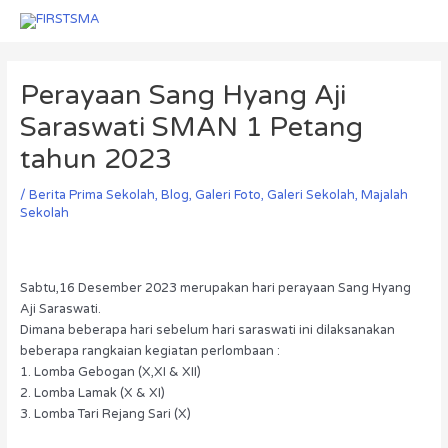
Skip
Menu
Menu
to
Post
content
navigation
Perayaan Sang Hyang Aji
Saraswati SMAN 1 Petang
tahun 2023
/
Berita Prima Sekolah
,
Blog
,
Galeri Foto
,
Galeri Sekolah
,
Majalah
Sekolah
Sabtu,16 Desember 2023 merupakan hari perayaan Sang Hyang
Aji Saraswati.
Dimana beberapa hari sebelum hari saraswati ini dilaksanakan
beberapa rangkaian kegiatan perlombaan :
1. Lomba Gebogan (X,XI & XII)
2. ⁠Lomba Lamak (X & XI)
3. ⁠Lomba Tari Rejang Sari (X)