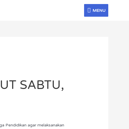
MENU
MENU
UT SABTU,
aga Pendidikan agar melaksanakan