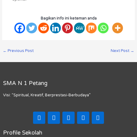
Bagikan info ini keteman anda
←
Previous Post
Next Post
→
SMA N 1 Petang
Visi: “Spiritual, Kreatif, Berprestasi-Berbudaya”
F
I
T
Y
M
a
n
i
o
a
c
s
k
u
p
e
t
t
t
-
Profile Sekolah