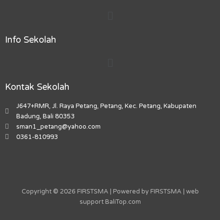
b
a
o
u
m
Menu
o
g
k
b
a
o
r
e
r
k
a
k
Info Sekolah
m
e
r
Menu
-
a
l
Kontak Sekolah
t
J647+RMR, Jl. Raya Petang, Petang, Kec. Petang, Kabupaten
Badung, Bali 80353
sman1_petang@yahoo.com
0361-810993
Copyright © 2026 FIRSTSMA | Powered by FIRSTSMA | web
support
BaliTop.com