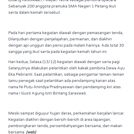
Bidang Kesiswaan, I Wayan Yatna sebagai pembina upacara.
Sebanyak 200 anggota pramuka SMA Negeri 1 Petang ikut
serta dalam kemah tersebut.
Pada hari pertama kegiatan diawali dengan pemasangan tenda,
Dilanjutkan dengan penjelajahan, permainan, dan diakhiri
dengan api unggun dan pensi pada malam harinya. Ada total 30
sangga yang ikut serta pada kegiatan kemah tahun ini.
Hari kedua, Selasa (13/12) kegiatan diawali dengan sena pagi.
Selanjutnya dilakukan pelantikan oleh kakak pembina Dewa Ayu
Eka Pebrianti. Saat pelantikan, sebagai pengantar teman-teman
tamu penegak saat pelantikan ada pendamping kanan atas
nama Ni Putu Anindya Pradnyaswari dan pendamping kiri atas
nama I Gusti Agung Istri Bintang Saraswati.
Meski sempat diguyur hujan deras, perkemahan berjalan lancar.
Kegiatan diakhiri dengan bersih-bersih di area lapangan,
pembongkaran tenda, persembahyangan bersama, dan makan
bersama.
(web)