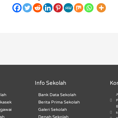
Info Sekolah
Ko
J
olah
Bank Data Sekolah
P
akasek
Berita Prima Sekolah
B
egawai
Galeri Sekolah
lah
Denah Sekolah