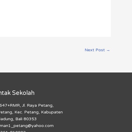
Next Post
→
ntak Sekolah
647+RMR, Jl. Raya Petang,
etang, Kec. Petang, Kabupaten
adung, Bali 80353
sman1_petang@yahoo.com