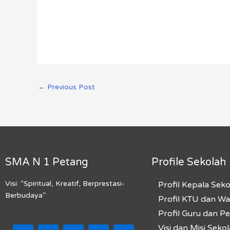
←
Previous Post
SMA N 1 Petang
Profile Sekolah
Visi: “Spiritual, Kreatif, Berprestasi-
Profil Kepala Sek
Berbudaya”
Profil KTU dan W
Profil Guru dan P
F
I
T
Y
M
Visi dan Misi Seko