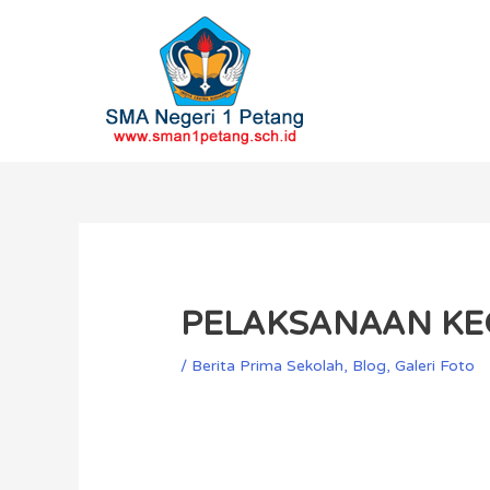
Skip
to
content
Post
navigation
PELAKSANAAN KE
/
Berita Prima Sekolah
,
Blog
,
Galeri Foto