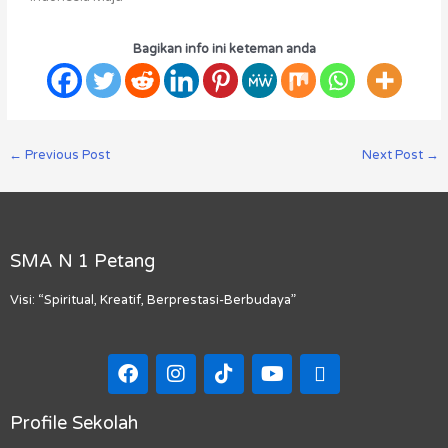
Bagikan info ini keteman anda
←
Previous Post
Next Post
→
SMA N 1 Petang
Visi: “Spiritual, Kreatif, Berprestasi-Berbudaya”
F
I
T
Y
M
a
n
i
o
a
c
s
k
u
p
e
t
t
t
-
Profile Sekolah
b
a
o
u
m