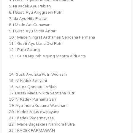
4. ⁠I Gusti Ngurah Made Dwi Adinata
5. Ni Kadek Ayu Pebiani
6. I Gusti Ayu Anggraeni Putri
7. Ida Ayu Hita Pratiwi
8. I Made Adi Gunawan
9. I Gusti Ayu Mitha Antari
10. I Made Ningrat Arthamas Cendana Permana
11. I Gusti Ayu Liana Dwi Putri
12. ⁠I Putu Galung
13. I Gusti Ngurah Agung Mantra Aldi Arta
14. Gusti Ayu Eka Putri Widiasih
15. Ni Kadek Setiyani
16. Naura Qonitatul Afifah
17. Desak Made Nikita Septiana Putri
18. Ni Kadek Purnama Sari
19. Ayu Indira Kusuma Wardhani
20. I Kadek Agus dwipayana
21. ⁠I Kadek Widarmayasa
22. ⁠I Made Bagaskara Narindra Putra
23. I KADEK PARMAWAN