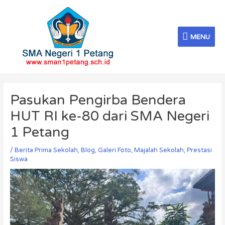
Skip
MENU
to
content
MENU
Post
navigation
Pasukan Pengirba Bendera
HUT RI ke-80 dari SMA Negeri
1 Petang
/
Berita Prima Sekolah
,
Blog
,
Galeri Foto
,
Majalah Sekolah
,
Prestasi
Siswa