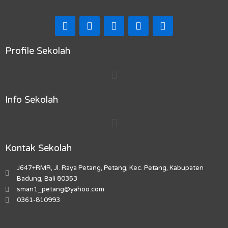
F
I
T
Y
M
a
n
i
o
a
c
s
k
u
p
e
t
t
t
-
Profile Sekolah
b
a
o
u
m
Menu
o
g
k
b
a
o
r
e
r
k
a
k
Info Sekolah
m
e
r
Menu
-
a
l
Kontak Sekolah
t
J647+RMR, Jl. Raya Petang, Petang, Kec. Petang, Kabupaten
Badung, Bali 80353
sman1_petang@yahoo.com
0361-810993