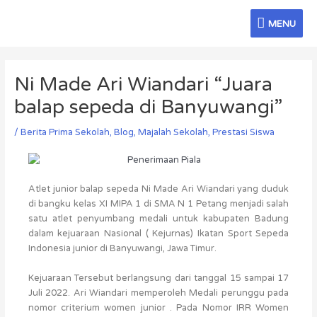
Skip
MENU
to
MENU
content
Post
navigation
Ni Made Ari Wiandari “Juara
balap sepeda di Banyuwangi”
/
Berita Prima Sekolah
,
Blog
,
Majalah Sekolah
,
Prestasi Siswa
Atlet junior balap sepeda Ni Made Ari Wiandari yang duduk
di bangku kelas XI MIPA 1 di SMA N 1 Petang menjadi salah
satu atlet penyumbang medali untuk kabupaten Badung
dalam kejuaraan Nasional ( Kejurnas) Ikatan Sport Sepeda
Indonesia junior di Banyuwangi, Jawa Timur.
Kejuaraan Tersebut berlangsung dari tanggal 15 sampai 17
Juli 2022. Ari Wiandari memperoleh Medali perunggu pada
nomor criterium women junior . Pada Nomor IRR Women