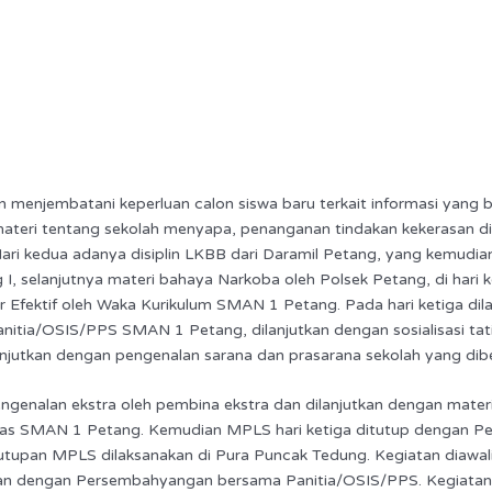
 menjembatani keperluan calon siswa baru terkait informasi yang
 materi tentang sekolah menyapa, penanganan tindakan kekerasan di
Hari kedua adanya disiplin LKBB dari Daramil Petang, yang kemudia
I, selanjutnya materi bahaya Narkoba oleh Polsek Petang, di hari
 Efektif oleh Waka Kurikulum SMAN 1 Petang. Pada hari ketiga di
Panitia/OSIS/PPS SMAN 1 Petang, dilanjutkan dengan sosialisasi tat
jutkan dengan pengenalan sarana dan prasarana sekolah yang di
pengenalan ekstra oleh pembina ekstra dan dilanjutkan dengan ma
s SMAN 1 Petang. Kemudian MPLS hari ketiga ditutup dengan Pen
enutupan MPLS dilaksanakan di Pura Puncak Tedung. Kegiatan diawal
tkan dengan Persembahyangan bersama Panitia/OSIS/PPS. Kegiatan