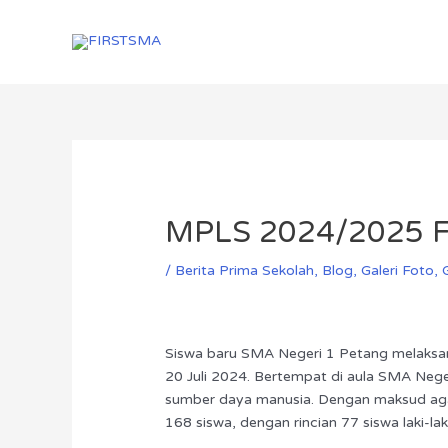
Skip
Menu
Menu
to
content
Post
navigation
MPLS 2024/2025 
/
Berita Prima Sekolah
,
Blog
,
Galeri Foto
,
Siswa baru SMA Negeri 1 Petang melaksan
20 Juli 2024. Bertempat di aula SMA Nege
sumber daya manusia. Dengan maksud agar p
168 siswa, dengan rincian 77 siswa laki-l