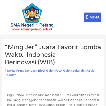
Skip
MENU
to
content
MENU
Post
navigation
“Ming Jer” Juara Favorit Lomba
Waktu Indonesia
Berinovasi (WIB)
/
Berita Prima Sekolah
,
Blog
,
Galeri Foto
,
Galeri Sekolah
,
Majalah
Sekolah
High School Ambassador merupakan Duta Pendidikan Provinsi
Bali yang menggelar perlombaan Waktu Indonesia Berinovasi
(WIB) dengan tema “Innovation Brings The Golden Change”.