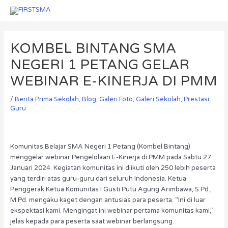
Skip
Menu
Menu
to
Post
content
navigation
KOMBEL BINTANG SMA
NEGERI 1 PETANG GELAR
WEBINAR E-KINERJA DI PMM
/
Berita Prima Sekolah
,
Blog
,
Galeri Foto
,
Galeri Sekolah
,
Prestasi
Guru
Komunitas Belajar SMA Negeri 1 Petang (Kombel Bintang)
menggelar webinar Pengelolaan E-Kinerja di PMM pada Sabtu 27
Januari 2024. Kegiatan komunitas ini diikuti oleh 250 lebih peserta
yang terdiri atas guru-guru dari seluruh Indonesia. Ketua
Penggerak Ketua Komunitas I Gusti Putu Agung Arimbawa, S.Pd.,
M.Pd. mengaku kaget dengan antusias para peserta. “Ini di luar
ekspektasi kami. Mengingat ini webinar pertama komunitas kami,”
jelas kepada para peserta saat webinar berlangsung.