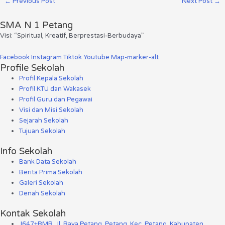
←
Previous Post
Next Post
→
SMA N 1 Petang
Visi: “Spiritual, Kreatif, Berprestasi-Berbudaya”
Facebook
Instagram
Tiktok
Youtube
Map-marker-alt
Profile Sekolah
Profil Kepala Sekolah
Profil KTU dan Wakasek
Profil Guru dan Pegawai
Visi dan Misi Sekolah
Sejarah Sekolah
Tujuan Sekolah
Info Sekolah
Bank Data Sekolah
Berita Prima Sekolah
Galeri Sekolah
Denah Sekolah
Kontak Sekolah
J647+RMR, Jl. Raya Petang, Petang, Kec. Petang, Kabupaten