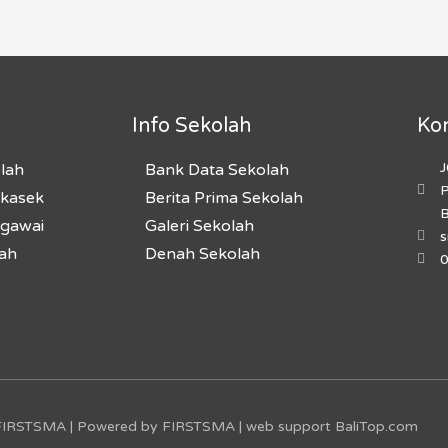
Info Sekolah
Ko
J
olah
Bank Data Sekolah
P
akasek
Berita Prima Sekolah
B
egawai
Galeri Sekolah
lah
Denah Sekolah
FIRSTSMA | Powered by FIRSTSMA | web support
BaliTop.com