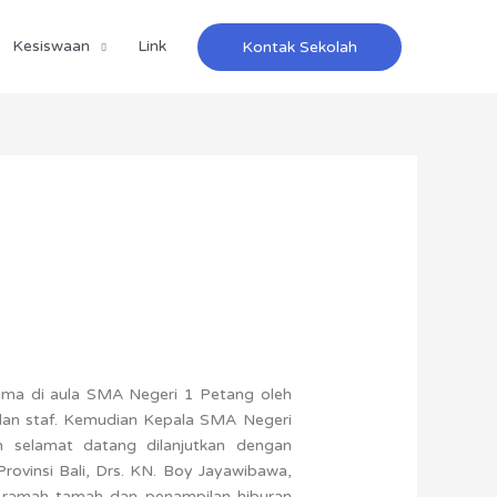
Kesiswaan
Link
Kontak Sekolah
ima di aula SMA Negeri 1 Petang oleh
an staf. Kemudian Kepala SMA Negeri
 selamat datang dilanjutkan dengan
 Provinsi Bali, Drs. KN. Boy Jayawibawa,
n ramah tamah dan penampilan hiburan