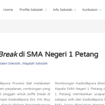
Home
Profile Sekolah
Info Sekolah
Kurikulum
Break
di SMA Negeri 1 Petang
Galeri Sekolah
,
Majalah Sekolah
kpora Provinsi Bali melakukan
Rombongan Kadisdikpora diter
lam perjalanan, rombongan yang
Kepala SMA Negeri 1 Petang d
ut singgah untuk
coffe break
di
1 Petang memberikan ucapan
pin Kadisdikpora Drs. KN. Boy
sekapur sirih dari Kadisdikpora
leh Kepala Bidang Pengembangan
M.Si. Acara dilanjutkan denga