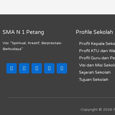
SMA N 1 Petang
Profile Sekolah
Visi: “Spiritual, Kreatif, Berprestasi-
Profil Kepala Sek
Berbudaya”
Profil KTU dan W
Profil Guru dan P
F
I
T
Y
M
Visi dan Misi Seko
a
n
i
o
a
Sejarah Sekolah
c
s
k
u
p
Tujuan Sekolah
e
t
t
t
-
b
a
o
u
m
o
g
k
b
a
o
r
e
r
k
a
k
m
e
Copyright © 2026 
r