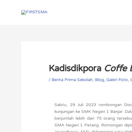
Skip
to
content
Post
navigation
Kadisdikpora
Coffe 
/
Berita Prima Sekolah
,
Blog
,
Galeri Foto
,
Sabtu, 29 Juli 2023 rombongan Disdi
kunjungan ke SMK Negeri 1 Banjar. Da
berjumlah lebih dari 75 orang terseb
SMA Negeri 1 Petang. Romongan dipim
Jayawibawa, M.Si. didampingi juga o