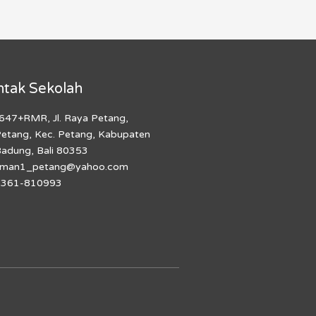
ntak Sekolah
647+RMR, Jl. Raya Petang,
etang, Kec. Petang, Kabupaten
adung, Bali 80353
sman1_petang@yahoo.com
0361-810993