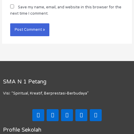
Save my name, email, and website in this browser for the
next time I comment.
SMA N 1 Petang
Visi: “Spiritual, Kreatif, Berprestasi-Berbudaya”
F
I
T
Y
M
a
n
i
o
a
c
s
k
u
p
e
t
t
t
-
Profile Sekolah