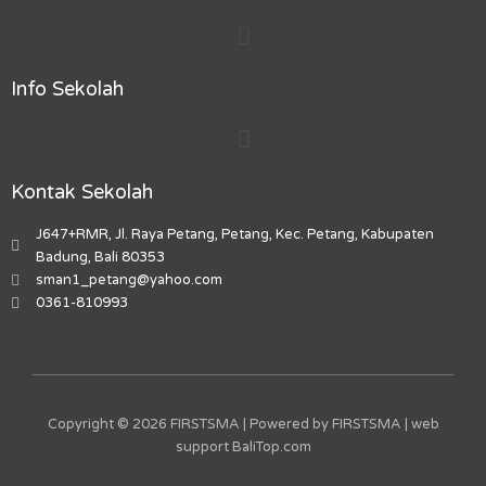
b
a
o
u
m
Menu
o
g
k
b
a
o
r
e
r
k
a
k
Info Sekolah
m
e
r
Menu
-
a
l
Kontak Sekolah
t
J647+RMR, Jl. Raya Petang, Petang, Kec. Petang, Kabupaten
Badung, Bali 80353
sman1_petang@yahoo.com
0361-810993
Copyright © 2026 FIRSTSMA | Powered by FIRSTSMA | web
support
BaliTop.com