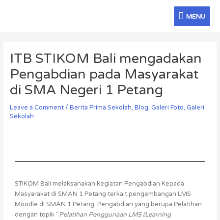
Skip
MENU
to
MENU
content
Post
navigation
ITB STIKOM Bali mengadakan
Pengabdian pada Masyarakat
di SMA Negeri 1 Petang
Leave a Comment
/
Berita Prima Sekolah
,
Blog
,
Galeri Foto
,
Galeri
Sekolah
STIKOM Bali melaksanakan kegiatan Pengabdian Kepada
Masyarakat di SMAN 1 Petang terkait pengembangan LMS
Moodle di SMAN 1 Petang. Pengabdian yang berupa Pelatihan
dengan topik “
Pelatihan Penggunaan LMS (Learning