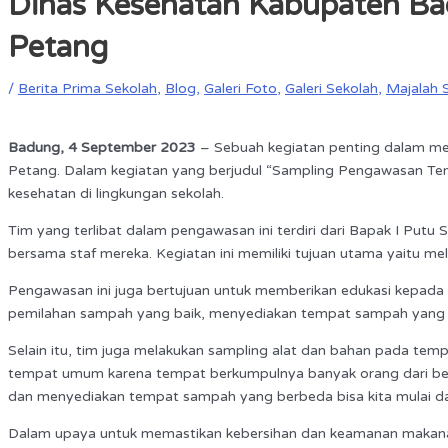
Dinas Kesehatan Kabupaten Ba
Petang
/
Berita Prima Sekolah
,
Blog
,
Galeri Foto
,
Galeri Sekolah
,
Majalah 
Badung, 4 September 2023
– Sebuah kegiatan penting dalam men
Petang. Dalam kegiatan yang berjudul “Sampling Pengawasan T
kesehatan di lingkungan sekolah.
Tim yang terlibat dalam pengawasan ini terdiri dari Bapak I Put
bersama staf mereka. Kegiatan ini memiliki tujuan utama yaitu 
Pengawasan ini juga bertujuan untuk memberikan edukasi kepada 
pemilahan sampah yang baik, menyediakan tempat sampah yang 
Selain itu, tim juga melakukan sampling alat dan bahan pada te
tempat umum karena tempat berkumpulnya banyak orang dari be
dan menyediakan tempat sampah yang berbeda bisa kita mulai dar
Dalam upaya untuk memastikan kebersihan dan keamanan makanan 