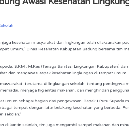
dung Awasi Kesehatan Lingkung
Sekolah
jaga kesehatan masyarakat dan lingkungan telah dilaksanakan pa
empat Umum,” Dinas Kesehatan Kabupaten Badung bersama tim me
u Supada, S.KM., M.Kes (Tenaga Sanitasi Lingkungan Kabupaten) dan
melihat dan mengawasi aspek kesehatan lingkungan di tempat umum,
masyarakat, terutama di lingkungan sekolah, tentang pentingnya me
memadai, menjaga higienitas makanan, dan menghindari pengguna
mpat umum sebagai bagian dari pengawasan. Bapak I Putu Supada m
rbagai tempat dengan latar belakang kesehatan yang berbeda. P
i sekolah.”
di kantin sekolah, tim juga mengambil sampel makanan dan minum