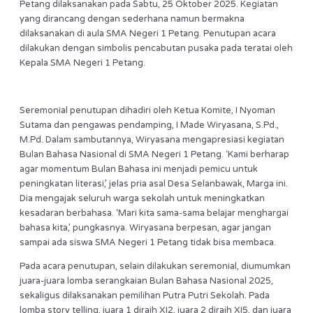
Petang dilaksanakan pada Sabtu, 25 Oktober 2025. Kegiatan
yang dirancang dengan sederhana namun bermakna
dilaksanakan di aula SMA Negeri 1 Petang. Penutupan acara
dilakukan dengan simbolis pencabutan pusaka pada teratai oleh
Kepala SMA Negeri 1 Petang.
Seremonial penutupan dihadiri oleh Ketua Komite, I Nyoman
Sutama dan pengawas pendamping, I Made Wiryasana, S.Pd.,
M.Pd. Dalam sambutannya, Wiryasana mengapresiasi kegiatan
Bulan Bahasa Nasional di SMA Negeri 1 Petang. ‘Kami berharap
agar momentum Bulan Bahasa ini menjadi pemicu untuk
peningkatan literasi,’ jelas pria asal Desa Selanbawak, Marga ini.
Dia mengajak seluruh warga sekolah untuk meningkatkan
kesadaran berbahasa. ‘Mari kita sama-sama belajar menghargai
bahasa kita,’ pungkasnya. Wiryasana berpesan, agar jangan
sampai ada siswa SMA Negeri 1 Petang tidak bisa membaca.
Pada acara penutupan, selain dilakukan seremonial, diumumkan
juara-juara lomba serangkaian Bulan Bahasa Nasional 2025,
sekaligus dilaksanakan pemilihan Putra Putri Sekolah. Pada
lomba story telling, juara 1 diraih XI2, juara 2 diraih XI5, dan juara